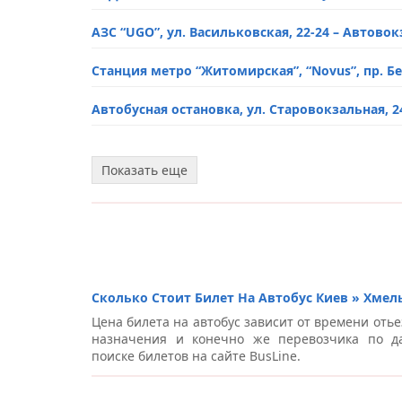
АЗС “UGO”, ул. Васильковская, 22-24 – Автово
McDonalds, пр-т Миру, 99/2А – Автовокзалы 
Станция метро “Житомирская”, “Novus”, пр. Б
Автобусная остановка “Минимаркет Сокол”, 
Автобусная остановка, ул. Старовокзальная, 
Станция метро “Славутич”, пр-т Николая Баж
Показать еще
Станция метро “Осокорки”, пр-т Николая Баж
Станция метро “Вырлица” (по направлению в 
Станция метро “Позняки”, пр-т Николая Бажа
Сколько Стоит Билет На Автобус Киев » Хме
Автобусная остановка, Троещина, пр-т Маяков
Цена билета на автобус зависит от времени отье
назначения и конечно же перевозчика по д
Станция метро “Вырлица”, пр-т Николая Бажа
поиске билетов на сайте BusLine.
Автобусная остановка, ул. Льва Толстого, 63 