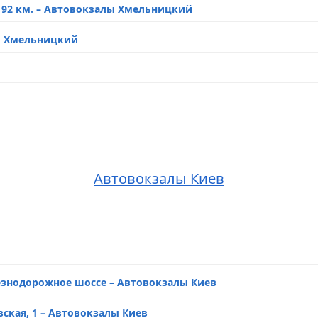
192 км. – Автовокзалы Хмельницкий
лы Хмельницкий
спект Мира – Автовокзалы Хмельницкий
залы Хмельницкий
кзалы Хмельницкий
Автовокзалы Киев
окзалы Хмельницкий
вокзалы Хмельницкий
залы Хмельницкий
лезнодорожное шоссе – Автовокзалы Киев
 Автовокзалы Хмельницкий
вская, 1 – Автовокзалы Киев
Хмельницкий