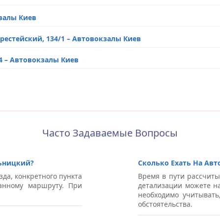
кзалы Киев
Хмельницкий
ерестейский, 134/1 – Автовокзалы Киев
пр. Мира – Автовокзалы Хмельницкий
24 – Автовокзалы Киев
ана – Автовокзалы Киев
ана – Автовокзалы Киев
сторону Борисполя) – Автовокзалы Киев
Часто Задаваемые Вопросы
на – Автовокзалы Киев
льницкий?
Сколько Ехать На Авт
ского, 43/2 – Автовокзалы Киев
зда, конкретного пункта
Время в пути рассчиты
анному маршруту. При
детализации можете на
на – Автовокзалы Киев
необходимо учитывать
обстоятельства.
– Автовокзалы Киев