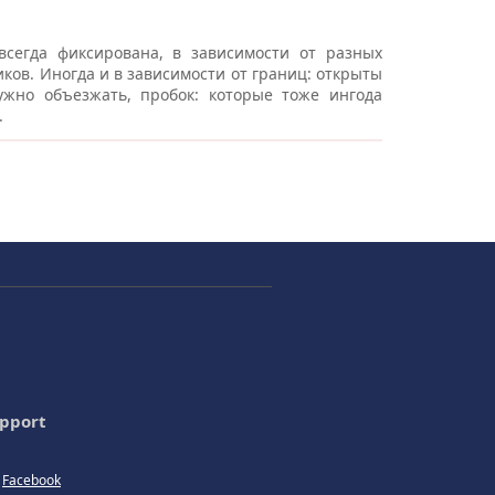
всегда фиксирована, в зависимости от разных
ков. Иногда и в зависимости от границ: открыты
жно объезжать, пробок: которые тоже ингода
.
pport
Facebook