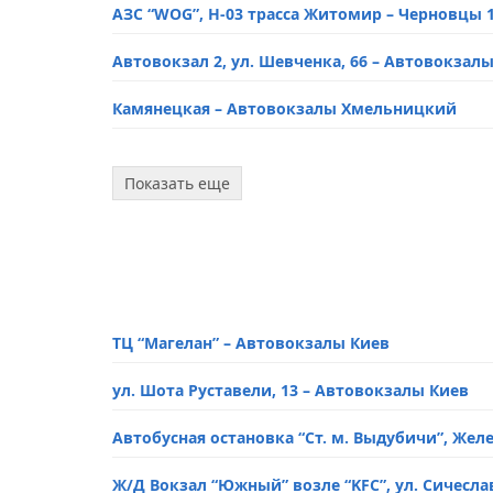
АЗС “WOG”, Н-03 трасса Житомир – Черновцы 
Автовокзал 2, ул. Шевченка, 66 – Автовокза
Камянецкая – Автовокзалы Хмельницкий
Автобусная остановка, Мемориал Славы, про
Показать еще
АЗС “WOG”, Винницкое шоссе, 2/2 – Автовок
Ж/Д Вокзал, ул. Проскуровская, 92 – Автово
АЗС «OKKO», Львовское шоссе, 20/1 – Автов
ТЦ “Магелан” – Автовокзалы Киев
Автовокзал 4, Львовское шоссе, 25/1 – Авто
ул. Шота Руставели, 13 – Автовокзалы Киев
Автовокзал-5, пер. Каменецкий, 5 – Автовок
Автобусная остановка “Ст. м. Выдубичи”, Же
Кафе “Клен”, 251-км М-12 (выезд с города) –
Ж/Д Вокзал “Южный” возле “KFC”, ул. Сичесла
АЗС “Укрнафта”, с. Копистин – Автовокзалы 