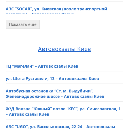
АЗС “SOCAR”, ул. Киевская (возле транспортной
развязки) – Автовокзалы Ровно
Показать еще
Автобусная остановка, ул. Киевская, 40, напротив
автовокзала – Автовокзалы Ровно
Автобусная остановка “Автовокзал”, возле терминала
Автовокзалы Киев
“ПриватБанк” – Автовокзалы Ровно
Автобусная остановка, ул. Данила Галицкого, 44 –
ТЦ “Магелан” – Автовокзалы Киев
Автовокзалы Ровно
ул. Шота Руставели, 13 – Автовокзалы Киев
Автобусная остановка, ул. Киевская, 67, возле
“Сильпо” – Автовокзалы Ровно
Автобусная остановка “Ст. м. Выдубичи”,
Железнодорожное шоссе – Автовокзалы Киев
Автобусная остановка, ул. Киевская, 44 – Автовокзалы
Ровно
Ж/Д Вокзал “Южный” возле “KFC”, ул. Сичеславская, 1
– Автовокзалы Киев
Остановка “Луцкое кольцо”, ул. Млыновская –
Автовокзалы Ровно
АЗС “UGO”, ул. Васильковская, 22-24 – Автовокзалы