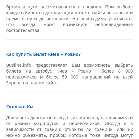
– Автовокзалы Ровно
Время в пути рассчитывается в среднем. При выборе
Станция метро “Вырлица”, пр-т Николая Бажана –
каждого билета в детализации можете найти остановки и
Автобусная остановка, ул. Киевская, 26Б (ПриватБанк)
Автовокзалы Киев
время в пути до остановки. Но необходимо учитывать,
– Автовокзалы Ровно
что всегда могут возникнуть непредвиденные
обстоятельства.
Автобусная остановка, ул. Льва Толстого, 63 –
Автовокзал “Чайка”, ул. Гагарина, 16б – Автовокзалы
Автовокзалы Киев
Ровно
Станция метро “Святошино”, пр. Победы, 81 –
АЗС “OKKO”, ул. Киевская, 84 – Автовокзалы Ровно
Как Купить Билет Киев » Ровно?
Автовокзалы Киев
Busline.info предоставляет Вам возможноть выбрать
Автобусная остановка “Луцкое кольцо” – Автовокзалы
Автобусная остановка, пр-т Победы, 138, возле
билета на автобус Киев » Ровно - более 8 000
Ровно
McDonalds – Автовокзалы Киев
перевозчиков и более 50 000 направлений по всей
Европе на нашем сайте.
Aвтовокзал, ул. Киевская, 40 – Автовокзалы Ровно
Станция метро “Лыбедская” (Бергофф) – Автовокзалы
Киев
Автобусная остановка Возле автовокзала (аптека
Подорожник), ул. Киевская, 77 – Автовокзалы Ровно
Сколько Км
Автовокзал “Центральный”, пр-т Науки, 1 (остановка
общественного транспорта) – Автовокзалы Киев
Дальность дороги не всегда фиксирована, в зависимости
Автобусная остановка, ТЦ “Политон”, ул. Киевская, 15 –
от разных маршрутов и перевозчиков. Иногда и в
Автовокзалы Ровно
Станция метро “Бориспольская”, Бориспольское
зависимости от границ: открыты ли границы или их
шоссе – Автовокзалы Киев
нужно объезжать, пробок: которые тоже ингода могут
Автобусная остановка, ул. Макарова, 23, ТЦ “Экватор”