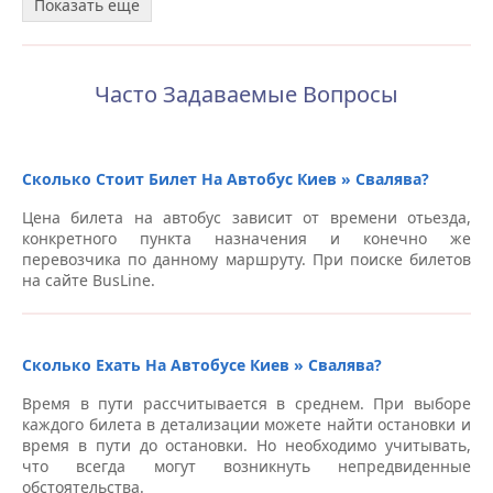
Показать еще
Автобусная остановка, ул. Старовокзальная, 24 –
Автовокзалы Киев
Станция метро “Славутич”, пр-т Николая Бажана –
Часто Задаваемые Вопросы
Автовокзалы Киев
Станция метро “Осокорки”, пр-т Николая Бажана –
Автовокзалы Киев
Сколько Стоит Билет На Автобус Киев » Свалява?
Цена билета на автобус зависит от времени отьезда,
Станция метро “Вырлица” (по направлению в сторону
конкретного пункта назначения и конечно же
Борисполя) – Автовокзалы Киев
перевозчика по данному маршруту. При поиске билетов
на сайте BusLine.
Станция метро “Позняки”, пр-т Николая Бажана –
Автовокзалы Киев
Автобусная остановка, Троещина, пр-т Маяковского,
Сколько Ехать На Автобусе Киев » Свалява?
43/2 – Автовокзалы Киев
Время в пути рассчитывается в среднем. При выборе
Станция метро “Вырлица”, пр-т Николая Бажана –
каждого билета в детализации можете найти остановки и
Автовокзалы Киев
время в пути до остановки. Но необходимо учитывать,
что всегда могут возникнуть непредвиденные
обстоятельства.
Автобусная остановка, ул. Льва Толстого, 63 –