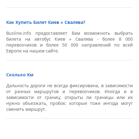
Автовокзалы Киев
Станция метро “Святошино”, пр. Победы, 81 –
Как Купить Билет Киев » Свалява?
Автовокзалы Киев
Busline.info предоставляет Вам возможноть выбрать
Автобусная остановка, пр-т Победы, 138, возле
билета на автобус Киев » Свалява - более 8 000
McDonalds – Автовокзалы Киев
перевозчиков и более 50 000 направлений по всей
Европе на нашем сайте.
Станция метро “Лыбедская” (Бергофф) – Автовокзалы
Киев
Сколько Км
Автовокзал “Центральный”, пр-т Науки, 1 (остановка
общественного транспорта) – Автовокзалы Киев
Дальность дороги не всегда фиксирована, в зависимости
от разных маршрутов и перевозчиков. Иногда и в
Станция метро “Бориспольская”, Бориспольское
зависимости от границ: открыты ли границы или их
шоссе – Автовокзалы Киев
нужно объезжать, пробок: которые тоже ингода могут
сменить маршрут.
Станция метро “Иподром”, пр. Глушкова, 6 –
Автовокзалы Киев
Станция метро «Академгородок», напротив главного