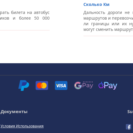
Сколько Км
рать билета на автобус
Дальность дороги не 
иков и более 50 000
маршрутов и перевозчи
ли границы или их ну
могут сменить маршрут
Документы
Su
Условия Использования