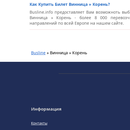
Как Купить Билет Винница » Корень?
Busline.info предоставляет Вам возможноть выб
Винница » Корень - более 8 000 перевозч
направлений по всей Европе на нашем сайте.
Busline
»
Винница » Корень
Информация
Контакты