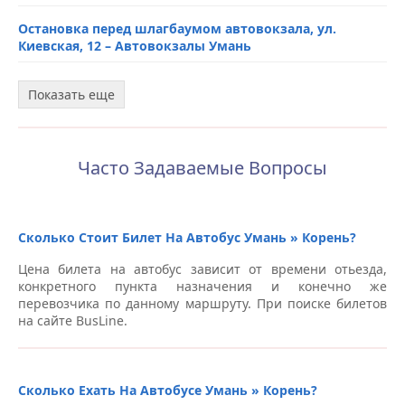
Остановка перед шлагбаумом автовокзала, ул.
Киевская, 12 – Автовокзалы Умань
АЗС “АВІАС плюс”, ул. Винницкое шоссе, 4, трасса М12 –
Показать еще
Автовокзалы Умань
АЗС “Фортеця” (по трассе M-12) – Автовокзалы Умань
Часто Задаваемые Вопросы
Напротив АЗС “WOG”, трасса Одесса – Киев –
Автовокзалы Умань
Отель “Уют”, ул. Винницкое шоссе, 4А – Автовокзалы
Сколько Стоит Билет На Автобус Умань » Корень?
Умань
Цена билета на автобус зависит от времени отьезда,
конкретного пункта назначения и конечно же
Автовокзал, ул. Киевская, 1 – Автовокзалы Умань
перевозчика по данному маршруту. При поиске билетов
на сайте BusLine.
Автобусная остановка, ул. Интернациональная, 115 –
Автовокзалы Умань
Напротив АЗС “АВИАС плюс” – Автовокзалы Умань
Сколько Ехать На Автобусе Умань » Корень?