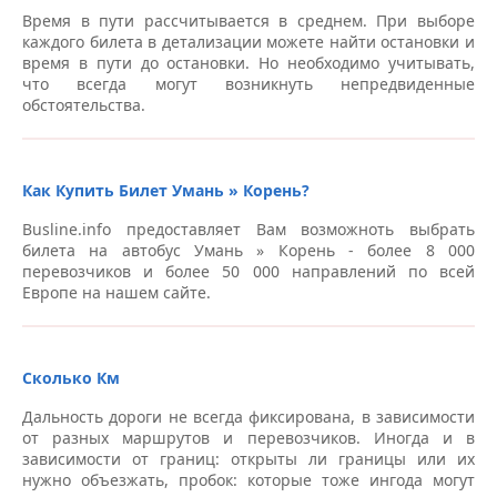
Время в пути рассчитывается в среднем. При выборе
АЗС “WOG”, трасса Киев – Одесса, ул. Степана Бандеры,
каждого билета в детализации можете найти остановки и
1Б – Автовокзалы Умань
время в пути до остановки. Но необходимо учитывать,
что всегда могут возникнуть непредвиденные
АЗС “SOCAR”, ул. Киевская, 25а – Автовокзалы Умань
обстоятельства.
АЗС “WOG”, трасса Одесса – Киев – Автовокзалы Умань
АЗС “WOG”, ул. Степана Бандеры, 4В – Автовокзалы
Как Купить Билет Умань » Корень?
Умань
Busline.info предоставляет Вам возможноть выбрать
билета на автобус Умань » Корень - более 8 000
Автобусная остановка возле магазина Grill, ул.
перевозчиков и более 50 000 направлений по всей
Киевская 4 – Автовокзалы Умань
Европе на нашем сайте.
Памятник Танкистам, пл. Победы – Автовокзалы
Умань
Сколько Км
АЗС “Фортеця”, М12 – Автовокзалы Умань
Дальность дороги не всегда фиксирована, в зависимости
от разных маршрутов и перевозчиков. Иногда и в
Ресторан “Три пескаря”, ул. Степана Бандеры, 6 –
зависимости от границ: открыты ли границы или их
Автовокзалы Умань
нужно объезжать, пробок: которые тоже ингода могут