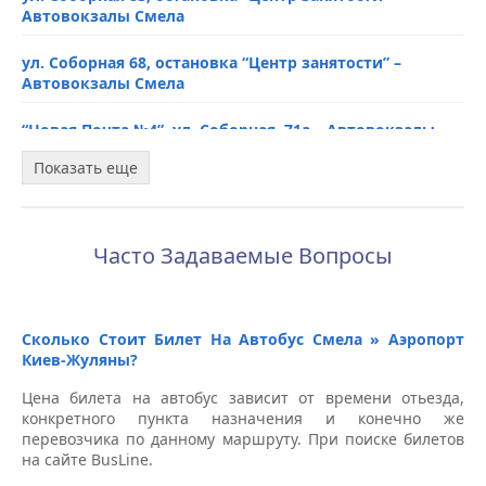
Автовокзалы Смела
ул. Соборная 68, остановка “Центр занятости” –
Автовокзалы Смела
“Новая Почта №4”, ул. Соборная, 71а – Автовокзалы
Смела
Показать еще
АЗС “WOG”, ул. Трипольская, 141 – Автовокзалы Смела
Ж/Д Вокзал “Тараса Шевченка”, переулок Якова
Часто Задаваемые Вопросы
Водяного – Автовокзалы Смела
Сколько Стоит Билет На Автобус Смела » Аэропорт
Киев-Жуляны?
Цена билета на автобус зависит от времени отьезда,
конкретного пункта назначения и конечно же
перевозчика по данному маршруту. При поиске билетов
на сайте BusLine.