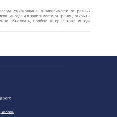
всегда фиксирована, в зависимости от разных
ков. Иногда и в зависимости от границ: открыты
жно объезжать, пробок: которые тоже ингода
.
pport
Facebook