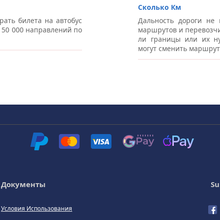
Сколько Км
рать билета на автобус
Дальность дороги не 
е 50 000 направлений по
маршрутов и перевозчи
ли границы или их ну
могут сменить маршрут
Документы
Su
Условия Использования