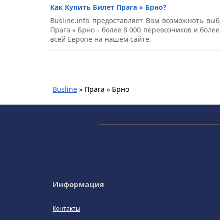
Как Купить Билет Прага » Брно?
Busline.info предоставляет Вам возможноть выб
Прага » Брно - более 8 000 перевозчиков и боле
всей Европе на нашем сайте.
Busline
»
Прага » Брно
Информация
Контакты