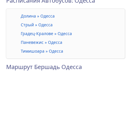
Расписания Автобусов: Одесса
Долина » Одесса
Стрый » Одесса
Градец-Кралове » Одесса
Паневежис » Одесса
Тимишоара » Одесса
Маршрут Бершадь Одесса