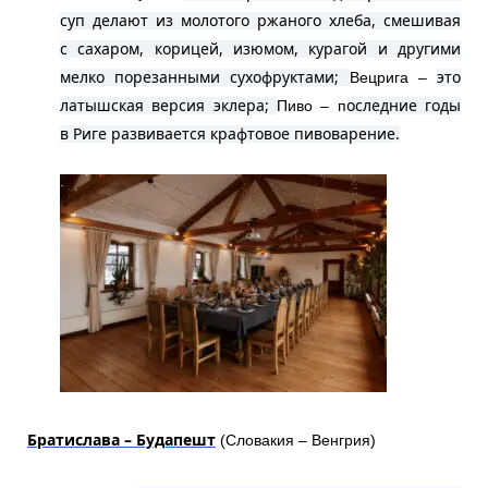
суп делают из молотого ржаного хлеба, смешивая
с сахаром, корицей, изюмом, курагой и другими
мелко порезанными сухофруктами;
это
Вецрига –
латышская версия эклера;
оследние годы
Пиво – п
в Риге развивается крафтовое пивоварение.
Братислава – Будапешт
(Словакия – Венгрия)