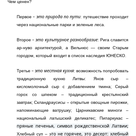
Чем ценен?
– это природа по пути
Первое
: путешествие проходит
через национальные парки и зеленые леса.
– это культурное разнообразие
Второе
: Рига славится
ар-нуво архитектурой, а Вильнюс — своим Старым
городом, который входит в список наследия ЮНЕСКО.
– это местная кухня
Третье
: возможность попробовать
традиционную кухню Литвы: Янов сыр –
кисломолочный сыр с добавлением тмина; Серый
горох со шпеком – традиционный крестьянский
завтрак; Скландраусисы – открытые овощные пирожки,
напоминающие ватрушку; Царникавские миноги –
национальный латышский деликатес; Пипаркукас –
пряные печенья, символ рождественской Латвии;
то не горячее, это десерт: хлебный
Хлебный суп – э