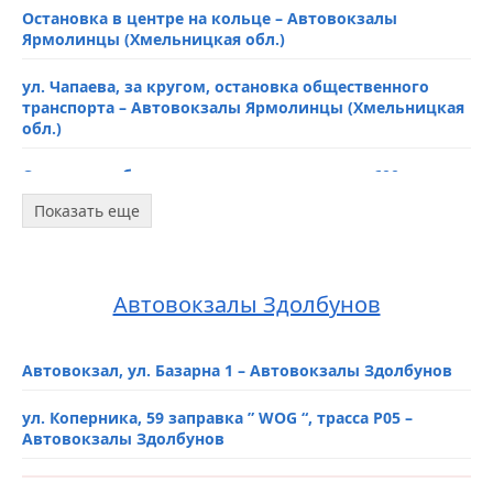
Остановка в центре на кольце – Автовокзалы
Ярмолинцы (Хмельницкая обл.)
ул. Чапаева, за кругом, остановка общественного
транспорта – Автовокзалы Ярмолинцы (Хмельницкая
обл.)
Остановка общественного транспорта, пл. 600-летия
Ярмолинец, за кругом – Автовокзалы Ярмолинцы
Показать еще
(Хмельницкая обл.)
Автобусная остановка ул. Хмельницкая 18А –
Автовокзалы Ярмолинцы (Хмельницкая обл.)
Автовокзалы Здолбунов
АЗС “ОККО”, у объездной дороги – Автовокзалы
Ярмолинцы (Хмельницкая обл.)
Автовокзал, ул. Базарна 1 – Автовокзалы Здолбунов
АЗС “ОККО”, ул. Хмельницкая, 57А – Автовокзалы
ул. Коперника, 59 заправка ” WOG “, трасса Р05 –
Ярмолинцы (Хмельницкая обл.)
Автовокзалы Здолбунов