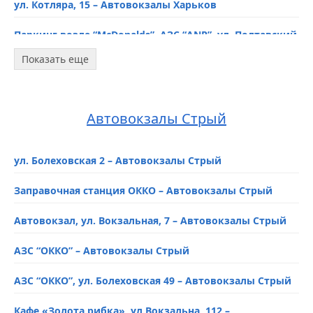
ул. Котляра, 15 – Автовокзалы Харьков
Паркинг возле “McDonalds”, АЗС “ANP”, ул. Полтавский
Шлях, 64 – Автовокзалы Харьков
Показать еще
Торговый центр “Класс”, пр. Московский, 295 –
Автовокзалы Харьков
Автовокзалы Стрый
Остановка кафе “Хвилинка”, ул. Котляра 11/1 –
Автовокзалы Харьков
ул. Болеховская 2 – Автовокзалы Стрый
ул. Пушкинская, 12 – Автовокзалы Харьков
Заправочная станция ОККО – Автовокзалы Стрый
Станция метро “Индустриальная”, автобусный
терминал возле магазина Roshen – Автовокзалы
Автовокзал, ул. Вокзальная, 7 – Автовокзалы Стрый
Харьков
АЗС “ОККО” – Автовокзалы Стрый
“Восторг”, пр. Героев Харькова, 274В – Автовокзалы
Харьков
АЗС “ОККО”, ул. Болеховская 49 – Автовокзалы Стрый
Трамвайная остановка “Холодногорская”, ул.
Полтавский Шлях – Автовокзалы Харьков
Кафе «Золота рибка», ул.Вокзальна, 112 –