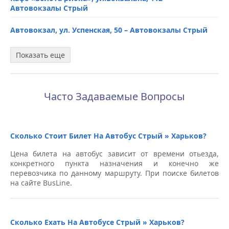
Автовокзалы Стрый
Автобусная остановка возле “АТБ”, ул. Полтавский
Шлях, 149/2 – Автовокзалы Харьков
Автовокзал, ул. Успенская, 50 – Автовокзалы Стрый
Лозовеньковский пр-т, 8 (Кольцевой путь, 8) –
Автовокзал, ул. Ивана Багряного, 4 – Автовокзалы
Показать еще
Автовокзалы Харьков
Стрый
Станция метро на проспекте Гагарина – Автовокзалы
ул. Ивана Багряного, 4, возле “Епицентр” –
Харьков
Автовокзалы Стрый
Часто Задаваемые Вопросы
пр. Гагарина, 20a, ТЦ “На Гагарина” – Автовокзалы
АЗС “ОККО”, ул. Галицкая, 10 – Автовокзалы Стрый
Харьков
Сколько Стоит Билет На Автобус Стрый » Харьков?
Автобусная остановка возле выхода из Метро Победы
Цена билета на автобус зависит от времени отьезда,
№1, пр. Победы (недалеко от ТЦ “Алексеевский) –
конкретного пункта назначения и конечно же
Автовокзалы Харьков
перевозчика по данному маршруту. При поиске билетов
на сайте BusLine.
Автовокзал-3, Площадь Защитников Украины, 6 –
Автовокзалы Харьков
Возле автовокзала, пр. Гагарина, 22,троллейбусная
Сколько Ехать На Автобусе Стрый » Харьков?
остановка (по направлению к ул.Одесская) –