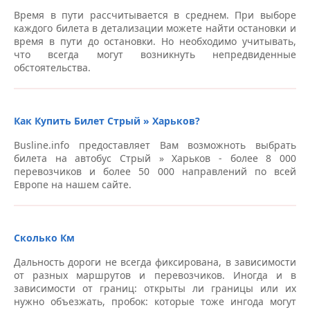
Автовокзалы Харьков
Время в пути рассчитывается в среднем. При выборе
каждого билета в детализации можете найти остановки и
время в пути до остановки. Но необходимо учитывать,
Автовокзал «Привокзальная», ул. Котляра, 11
что всегда могут возникнуть непредвиденные
(парковка) – Автовокзалы Харьков
обстоятельства.
Торговый центр на Гагарина – Автовокзалы Харьков
ул. Полтавский Шлях, 140, ТЦ “Рост” – Автовокзалы
Как Купить Билет Стрый » Харьков?
Харьков
Busline.info предоставляет Вам возможноть выбрать
ул. Полтавский Шлях, 160 – Автовокзалы Харьков
билета на автобус Стрый » Харьков - более 8 000
перевозчиков и более 50 000 направлений по всей
Европе на нашем сайте.
Южный вокзал, северный терминал пригородных
касс, ул. Котляра, 15 – Автовокзалы Харьков
Метро “Индустриальная”, парковка Торгового центра
Сколько Км
“Клас”, проспект Московский 295 – Автовокзалы
Харьков
Дальность дороги не всегда фиксирована, в зависимости
от разных маршрутов и перевозчиков. Иногда и в
Станция метро “Холодная гора”, южный выход из
зависимости от границ: открыты ли границы или их
метро – Автовокзалы Харьков
нужно объезжать, пробок: которые тоже ингода могут