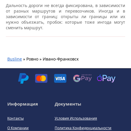
Автовокзалы Ровно
Дальность дороги не всегда фиксирована, в зависимости
от разных маршрутов и перевозчиков. Иногда и в
зависимости от границ: открыты ли границы или их
Автобусная остановка «Автовокзал», ул. Киевская, 26
нужно объезжать, пробок: которые тоже ингода могут
– Автовокзалы Ровно
сменить маршрут.
Автобусная остановка, ул. Киевская, 26Б (ПриватБанк)
– Автовокзалы Ровно
Автовокзал “Чайка”, ул. Гагарина, 16б – Автовокзалы
Ровно
Busline
»
Ровно » Ивано-Франковск
АЗС “OKKO”, ул. Киевская, 84 – Автовокзалы Ровно
Автобусная остановка “Луцкое кольцо” – Автовокзалы
Ровно
Aвтовокзал, ул. Киевская, 40 – Автовокзалы Ровно
Информация
Документы
Автобусная остановка Возле автовокзала (аптека
Контакты
Условия Использования
Подорожник), ул. Киевская, 77 – Автовокзалы Ровно
О Компании
Политика Конфиденциальности