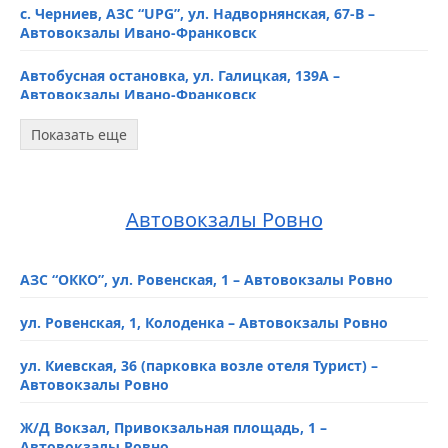
с. Черниев, АЗС “UPG”, ул. Надворнянская, 67-В –
Автовокзалы Ивано-Франковск
Автобусная остановка, ул. Галицкая, 139А –
Автовокзалы Ивано-Франковск
Показать еще
Автовокзал, yл. Пасечная – Автовокзалы Ивано-
Франковск
АЗС «OKKO» ул. Галицкая, 201а – Автовокзалы Ивано-
Автовокзалы Ровно
Франковск
Возле Автовокзала-2, ул. Горбачевского, 14 –
АЗС “ОККО”, ул. Ровенская, 1 – Автовокзалы Ровно
Автовокзалы Ивано-Франковск
ул. Ровенская, 1, Колоденка – Автовокзалы Ровно
АЗС “WOG”, Калушское шоссе, 2д – Автовокзалы
Ивано-Франковск
ул. Киевская, 36 (парковка возле отеля Турист) –
Автовокзалы Ровно
Автобусная остановка “Вопак”, ул. Привокзальная, 9 –
Автовокзалы Ивано-Франковск
Ж/Д Вокзал, Привокзальная площадь, 1 –
Автовокзалы Ровно
Автобусная остановка, ул. Коновальца, 262 –