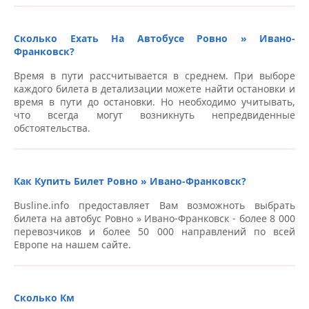
Автовокзал-2, ул. Горбачевского, 14а – Автовокзалы
Ивано-Франковск
Остановка “Луцкое кольцо”, ул. Млыновская –
Автовокзалы Ровно
Сколько Ехать На Автобусе Ровно » Ивано-
Автовокзал, ул. Привокзальная, 1 – Автовокзалы
Франковск?
Ивано-Франковск
Автобусная остановка “Покровский собор” –
Автовокзалы Ровно
Время в пути рассчитывается в среднем. При выборе
каждого билета в детализации можете найти остановки и
Автовокзал, ул. Зализнична, 30 – Автовокзалы Ивано-
время в пути до остановки. Но необходимо учитывать,
Франковск
Автобусная остановка, парковка ТЦ “Чайка”, ул.
что всегда могут возникнуть непредвиденные
Гагарина, 16 – Автовокзалы Ровно
обстоятельства.
АЗС “ОККО”, ул. Дубенская, 74 – Автовокзалы Ровно
Автовокзал, ул. Киевская, 40, парковка Андреевского
Как Купить Билет Ровно » Ивано-Франковск?
рынка – Автовокзалы Ровно
Busline.info предоставляет Вам возможноть выбрать
билета на автобус Ровно » Ивано-Франковск - более 8 000
Автобусная остановка, ул. Киевская, 26 – Автовокзалы
перевозчиков и более 50 000 направлений по всей
Ровно
Европе на нашем сайте.
Автобусная остановка “Deluxe Tour”, ул. С. Бандеры, 20
– Автовокзалы Ровно
Сколько Км
Автобусная остановка, ул. Киевская, 110 (Зоопарк) –