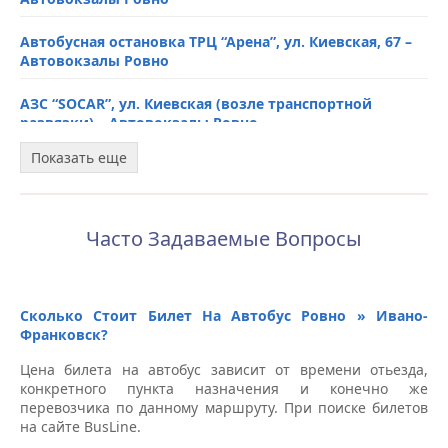
Автовокзалы Ивано-Франковск
Автобусная остановка ТРЦ “Арена”, ул. Киевская, 67 –
Автовокзалы Ровно
Ж/Д Вокзал, пл. Привокзальная, 2 – Автовокзалы
Ивано-Франковск
АЗС “SOCAR”, ул. Киевская (возле транспортной
развязки) – Автовокзалы Ровно
АЗС «Stels» возле «Сильпо» – Автовокзалы Ивано-
Франковск
Показать еще
Автобусная остановка, ул. Киевская, 40, напротив
автовокзала – Автовокзалы Ровно
Автобусная остановка, супермаркет “Велмарт”, ул.
Коновальца, 221 – Автовокзалы Ивано-Франковск
Автобусная остановка “Автовокзал”, возле терминала
Часто Задаваемые Вопросы
“ПриватБанк” – Автовокзалы Ровно
Автобусная остановка, пл. Привокзальная (через
дорогу от ЖД вокзала) – Автовокзалы Ивано-
Франковск
Автобусная остановка, ул. Данила Галицкого, 44 –
Автовокзалы Ровно
Сколько Стоит Билет На Автобус Ровно » Ивано-
Автобусная остановка Кафе “Зруб” – Автовокзалы
Франковск?
Ивано-Франковск
Автобусная остановка, ул. Киевская, 67, возле
Цена билета на автобус зависит от времени отьезда,
“Сильпо” – Автовокзалы Ровно
конкретного пункта назначения и конечно же
Автобусная остановка Кинотеатр “Космос” –
перевозчика по данному маршруту. При поиске билетов
Автовокзалы Ивано-Франковск
Автобусная остановка, ул. Киевская, 44 – Автовокзалы
на сайте BusLine.
Ровно