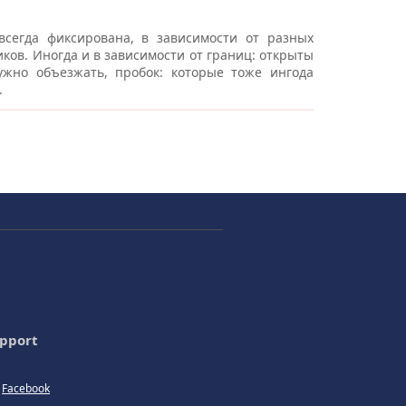
всегда фиксирована, в зависимости от разных
ков. Иногда и в зависимости от границ: открыты
жно объезжать, пробок: которые тоже ингода
.
pport
Facebook