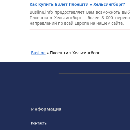
Как Купить Билет Плоешти » Хельсингборг?
Busline.info предоставляет Вам возможноть выб
Плоешти » Хельсингборг - более 8 000 перево
направлений по всей Европе на нашем сайте.
Busline
»
Плоешти » Хельсингборг
Информация
Контакты