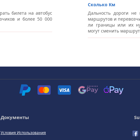
Сколько Км
рать билета на автобус
Дальность дороги не 
зчиков и более 50 000
маршрутов и перевозчи
ли границы или их ну
могут сменить маршрут
Документы
Su
Условия Использования