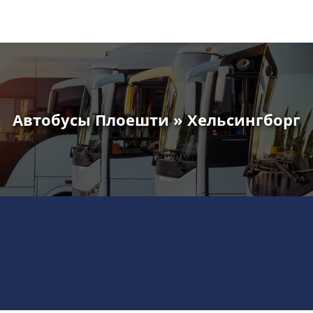
Автобусы Плоешти » Хельсингборг