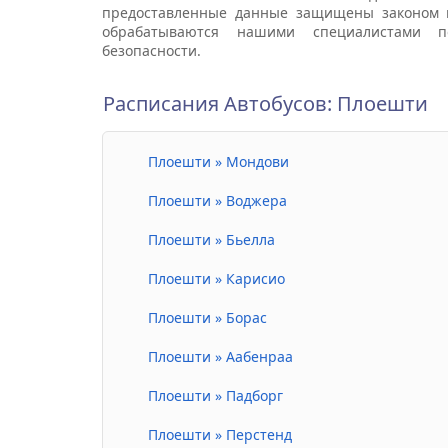
предоставленные данные защищены законом 
обрабатываются нашими специалистами п
безопасности.
Расписания Автобусов: Плоешти
Плоешти » Мондови
Плоешти » Воджера
Плоешти » Бьелла
Плоешти » Карисио
Плоешти » Борас
Плоешти » Аабенраа
Плоешти » Падборг
Плоешти » Перстенд