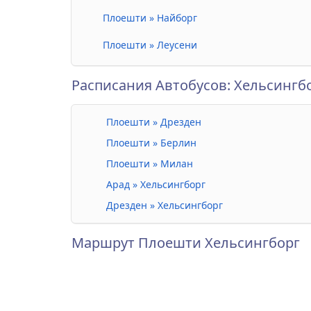
Плоешти » Найборг
Плоешти » Леусени
Расписания Автобусов: Хельсингб
Плоешти » Дрезден
Плоешти » Берлин
Плоешти » Милан
Арад » Хельсингборг
Дрезден » Хельсингборг
Маршрут Плоешти Хельсингборг