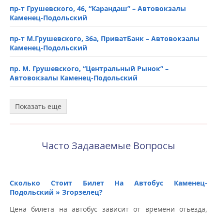
пр-т Грушевского, 46, “Карандаш” – Автовокзалы
Каменец-Подольский
пр-т М.Грушевского, 36a, ПриватБанк – Автовокзалы
Каменец-Подольский
пр. М. Грушевского, “Центральный Рынок” –
Автовокзалы Каменец-Подольский
АЗС “SOCAR”, ул. Привокзальная, 31 Б/2 – Автовокзалы
Показать еще
Каменец-Подольский
Автовокзал, ул. Князей Кориатовичей, 19 –
Автовокзалы Каменец-Подольский
Часто Задаваемые Вопросы
Сколько Стоит Билет На Автобус Каменец-
Подольский » Згорзелец?
Цена билета на автобус зависит от времени отьезда,