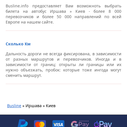
Станция метро “Иподром”, пр. Глушкова, 6 –
Busline.info предоставляет Вам возможноть выбрать
Автовокзалы Киев
билета на автобус Иршава » Киев - более 8 000
перевозчиков и более 50 000 направлений по всей
Станция метро «Академгородок», напротив главного
Европе на нашем сайте.
входа – Автовокзалы Киев
Станция метро “Харьковская”, выход в направлению
центра – Автовокзалы Киев
Сколько Км
Оболонский пр-т, 21б, парковка “Dream Town 2” –
Дальность дороги не всегда фиксирована, в зависимости
Автовокзалы Киев
от разных маршрутов и перевозчиков. Иногда и в
зависимости от границ: открыты ли границы или их
нужно объезжать, пробок: которые тоже ингода могут
Автобусная остановка, пр. В. Маяковского, 46a, возле
сменить маршрут.
Sport Life – Автовокзалы Киев
Cтанция метро “Демиевская” – Автовокзалы Киев
Станция метро “Черниговская”, АЗС “Glusco” –
Busline
»
Иршава » Киев
Автовокзалы Киев
Автобусная остановка, ВДНГ (Экспоцентр Украины),
паркинг перед входом, пр-т Академіка Глушкова, 1 –