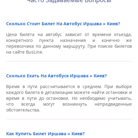
Станция метро “Вырлица”, пр-т Николая Бажана –
Автовокзалы Киев
Сколько Стоит Билет На Автобус Иршава » Киев?
Автобусная остановка, ул. Льва Толстого, 63 –
Автовокзалы Киев
Цена билета на автобус зависит от времени отьезда,
конкретного пункта назначения и конечно же
Станция метро “Святошино”, пр. Победы, 81 –
перевозчика по данному маршруту. При поиске билетов
Автовокзалы Киев
на сайте BusLine.
Автобусная остановка, пр-т Победы, 138, возле
McDonalds – Автовокзалы Киев
Сколько Ехать На Автобусе Иршава » Киев?
Станция метро “Лыбедская” (Бергофф) – Автовокзалы
Время в пути рассчитывается в среднем. При выборе
Киев
каждого билета в детализации можете найти остановки и
время в пути до остановки. Но необходимо учитывать,
Автовокзал “Центральный”, пр-т Науки, 1 (остановка
что всегда могут возникнуть непредвиденные
общественного транспорта) – Автовокзалы Киев
обстоятельства.
Станция метро “Бориспольская”, Бориспольское
шоссе – Автовокзалы Киев
Как Купить Билет Иршава » Киев?