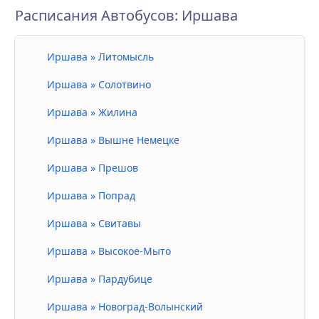
Расписания Автобусов: Иршава
Иршава » Литомысль
Иршава » Солотвино
Иршава » Жилина
Иршава » Вышне Немецке
Иршава » Прешов
Иршава » Попрад
Иршава » Свитавы
Иршава » Высокое-Мыто
Иршава » Пардубице
Иршава » Новоград-Волынский