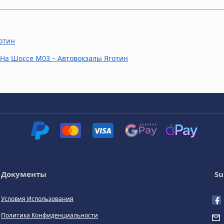
отин
 На Шоссе M03 – Автовокзалы Яготин
Документы
Su
Условия Использования
Политика Конфиденциальности