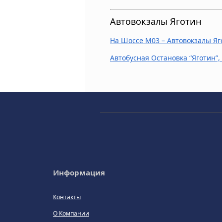
Автовокзалы Яготин
На Шоссе M03 – Автовокзалы Яг
Автобусная Остановка “Яготин”,
Информация
Контакты
О Компании