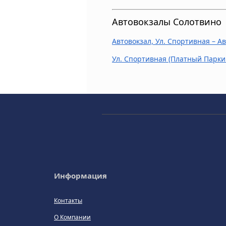
Автовокзалы Солотвино
Автовокзал, Ул. Спортивная – А
Ул. Спортивная (платный Парки
Информация
Контакты
О Компании