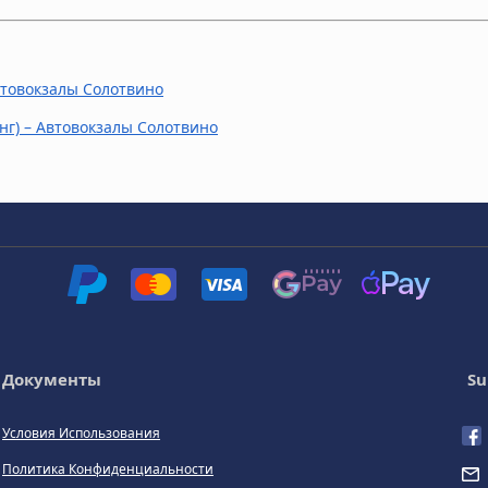
втовокзалы Солотвино
нг) – Автовокзалы Солотвино
Документы
Su
Условия Использования
Политика Конфиденциальности