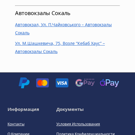
Автовокзалы Сокаль
Автовокзал, Ул. П.Чайковського – Автовокзалы
Сокаль
Ул. М.Шашкевича, 75, Возле “Кебаб Хаус” –
Автовокзалы Сокаль
Информация
Документы
Контакты
Условия Использования
О Компании
Политика Конфиденциальности