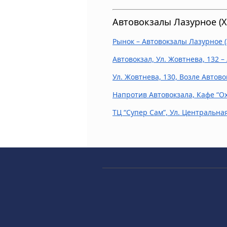
Автовокзалы Лазурное (Х
Рынок – Автовокзалы Лазурное (
Автовокзал, Ул. Жовтнева, 132 –
Ул. Жовтнева, 130, Возле Автов
Напротив Автовокзала, Кафе “Ох
ТЦ “Супер Сам”, Ул. Центральная