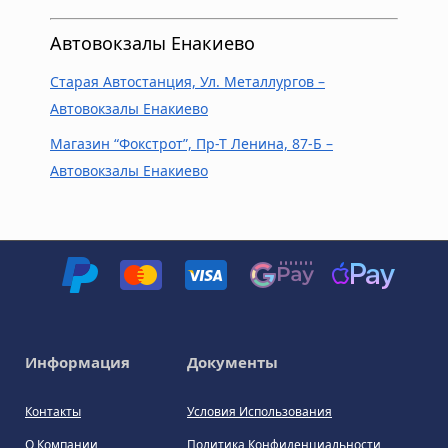
Автовокзалы Енакиево
Старая Автостанция, Ул. Металлургов –
Автовокзалы Енакиево
Магазин “Фокстрот”, Пр-Т Ленина, 87-Б –
Автовокзалы Енакиево
Информация
Документы
Контакты
Условия Использования
О Компании
Политика Конфиденциальности