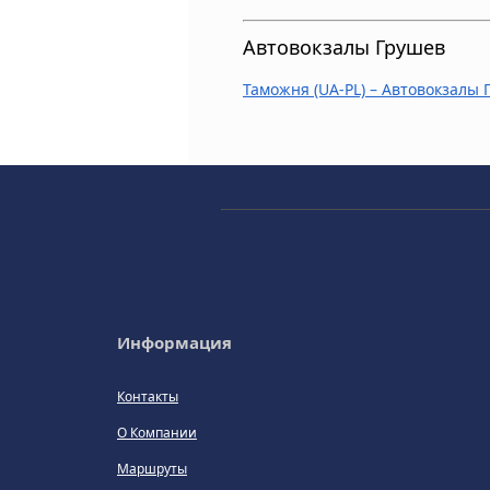
Автовокзалы Грушев
Таможня (UA-PL) – Автовокзалы 
Информация
Контакты
О Компании
Маршруты