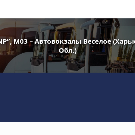
NP”, M03 – Автовокзалы Веселое (Харь
Обл.)