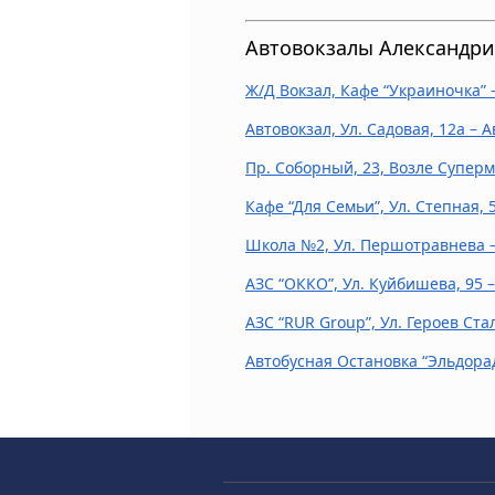
Автовокзалы Александри
Ж/Д Вокзал, Кафе “Украиночка”
Автовокзал, Ул. Садовая, 12a –
Пр. Соборный, 23, Возле Суперм
Кафе “Для Семьи”, Ул. Степная,
Школа №2, Ул. Першотравнева 
АЗС “ОККО”, Ул. Куйбишева, 95 
АЗС “RUR Group”, Ул. Героев Ст
Автобусная Остановка “Эльдорад