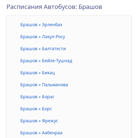
Расписания Автобусов: Брашов
Брашов » Эрленбах
Брашов » Лакул-Росу
Брашов » Балтатести
Брашов » Бейле-Тушнад
Брашов » Бикац
Брашов » Пальманова
Брашов » Борас
Брашов » Борс
Брашов » Фрежус
Брашов » Аабенраа