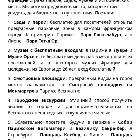
Франция
 страна парков, садов, музеев и исторических 
мест… Мы хотим предложить места, которые стоит 
увидеть, для бюджетного путешествия. Поехали:
1. 
Сады и парки
: бесплатно для посетителей открыты 
прекрасные парковые зоны в каждом французском 
городе. К примеру в Париже – 
Парк Люксембург, 
а в 
Лионе – 
Парк Тет-д’Ор
.
2. 
Музеи с бесплатным входом
: в Париже в 
Лувре 
и 
Музее Орсе
 есть бесплатный день раз в месяц для всех 
посетителей, а в некоторых музеях Франции для 
молодежи, из Европы до 26 лет, вход бесплатный. 
3. 
Смотровые площадки
: прекрасным видом на город 
можно насладиться со Смотровой
 площадки на 
Монмартре 
в Париже бесплатно. 
4. 
Городские экскурсии
: отличный способ получить 
знания о городе и достопримечательностях на 
бесплатных пешеходных экскурсиях за чаевые.
5. Обязательно посетите, будучи в Париже – 
Собор 
Парижской Богоматери
 и 
Базилику Сакре-Кёр
, в 
Страсбурге – 
Площадь Клебер
, в Лионе – 
Площадь 