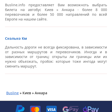
Busline.info предоставляет Вам возможноть выбрать
Автобусная остановка, пр-т Победы, 138, возле
билета на автобус Киев » Анкара - более 8 000
McDonalds – Автовокзалы Киев
перевозчиков и более 50 000 направлений по всей
Европе на нашем сайте.
Станция метро “Лыбедская” (Бергофф) – Автовокзалы
Киев
Сколько Км
Автовокзал “Центральный”, пр-т Науки, 1 (остановка
общественного транспорта) – Автовокзалы Киев
Дальность дороги не всегда фиксирована, в зависимости
от разных маршрутов и перевозчиков. Иногда и в
Станция метро “Бориспольская”, Бориспольское
зависимости от границ: открыты ли границы или их
шоссе – Автовокзалы Киев
нужно объезжать, пробок: которые тоже ингода могут
сменить маршрут.
Станция метро “Иподром”, пр. Глушкова, 6 –
Автовокзалы Киев
Станция метро «Академгородок», напротив главного
входа – Автовокзалы Киев
Busline
»
Киев » Анкара
Станция метро “Харьковская”, выход в направлению
центра – Автовокзалы Киев