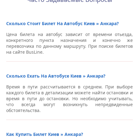
Автовокзалы Киев
Станция метро “Осокорки”, пр-т Николая Бажана –
Автовокзалы Киев
Сколько Стоит Билет На Автобус Киев » Анкара?
Цена билета на автобус зависит от времени отьезда,
Станция метро “Вырлица” (по направлению в сторону
конкретного пункта назначения и конечно же
Борисполя) – Автовокзалы Киев
перевозчика по данному маршруту. При поиске билетов
на сайте BusLine.
Станция метро “Позняки”, пр-т Николая Бажана –
Автовокзалы Киев
Автобусная остановка, Троещина, пр-т Маяковского,
Сколько Ехать На Автобусе Киев » Анкара?
43/2 – Автовокзалы Киев
Время в пути рассчитывается в среднем. При выборе
Станция метро “Вырлица”, пр-т Николая Бажана –
каждого билета в детализации можете найти остановки и
Автовокзалы Киев
время в пути до остановки. Но необходимо учитывать,
что всегда могут возникнуть непредвиденные
обстоятельства.
Автобусная остановка, ул. Льва Толстого, 63 –
Автовокзалы Киев
Станция метро “Святошино”, пр. Победы, 81 –
Как Купить Билет Киев » Анкара?
Автовокзалы Киев