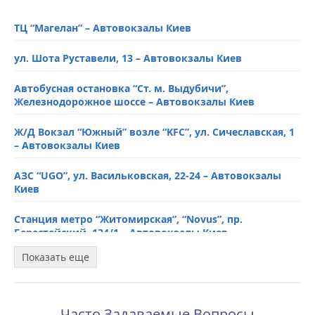
ТЦ “Магелан” – Автовокзалы Киев
ул. Шота Руставели, 13 – Автовокзалы Киев
Автобусная остановка “Ст. м. Выдубичи”,
Железнодорожное шоссе – Автовокзалы Киев
Ж/Д Вокзал “Южный” возле “KFC”, ул. Сичеславская, 1
– Автовокзалы Киев
АЗС “UGO”, ул. Васильковская, 22-24 – Автовокзалы
Киев
Станция метро “Житомирская”, “Novus”, пр.
Берестейский, 134/1 – Автовокзалы Киев
Показать еще
Автобусная остановка, ул. Старовокзальная, 24 –
Автовокзалы Киев
Станция метро “Славутич”, пр-т Николая Бажана –
Часто Задаваемые Вопросы