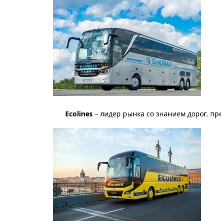
Ecolines
 – лидер рынка со знанием дорог, п