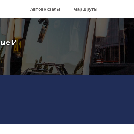
Автовокзалы
Маршруты
ные И