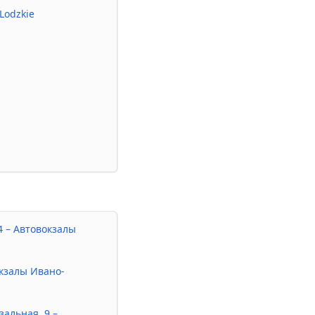
Lodzkie
14 – Автовокзалы
окзалы Ивано-
зальная, 9 –