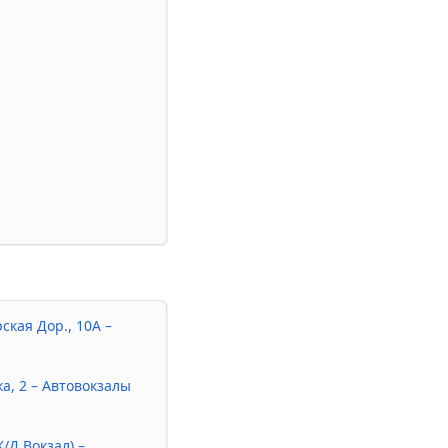
кая Дор., 10А –
а, 2 – Автовокзалы
Ж/Д Вокзал) –