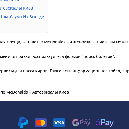
Автовокзалы Киев
т Шлагбаума На Выезде
ьная площадь, 1, возле McDonalds – Автовокзалы Киев" вы може
мени отправки, воспользуйтесь формой "поиск билетов".
рвисы для пассажиров. Также есть информационное табло, сп
озле McDonalds – Автовокзалы Киев