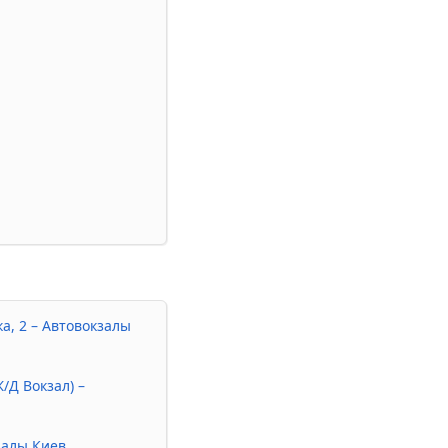
а, 2 – Автовокзалы
Ж/Д Вокзал) –
залы Киев