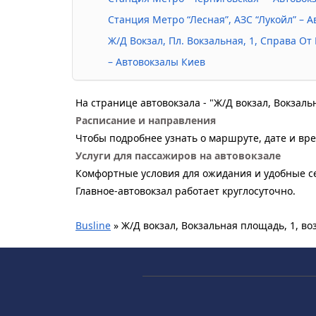
Станция Метро “Лесная”, АЗС “Лукойл” – 
Ж/Д Вокзал, Пл. Вокзальная, 1, Справа О
– Автовокзалы Киев
На странице автовокзала - "Ж/Д вокзал, Вокзал
Расписание и направления
Чтобы подробнее узнать о маршруте, дате и вре
Услуги для пассажиров на автовокзале
Комфортные условия для ожидания и удобные се
Главное-автовокзал работает круглосуточно.
Busline
»
Ж/Д вокзал, Вокзальная площадь, 1, в