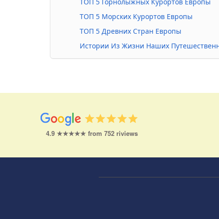
ТОП 5 Горнолыжных Курортов Европы
ТОП 5 Морских Курортов Европы
ТОП 5 Древних Стран Европы
Истории Из Жизни Наших Путешествен
4.9 ★★★★★ from 752 riviews