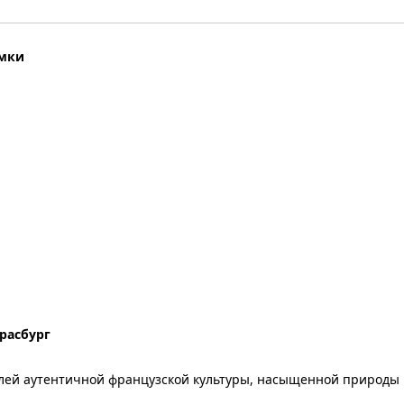
амки
трасбург
лей аутентичной французской культуры, насыщенной природы и