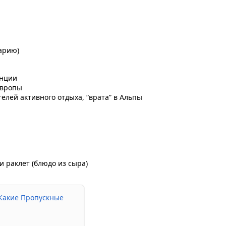
арию)
анции
Европы
елей активного отдыха, “врата” в Альпы
и раклет (блюдо из сыра)
Какие Пропускные