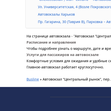
Ул. Университетская, 4 (возле Покровског
Автовокзалы Харьков
Пр. Гагарина, 30 (Таврия В), Парковка – 
На странице автовокзала - "Автовокзал “Центра
Расписание и направления
Чтобы подробнее узнать о маршруте, дате и вре
Услуги для пассажиров на автовокзале
Комфортные условия для ожидания и удобные се
Главное-автовокзал работает круглосуточно.
Busline
»
Автовокзал “Центральный рынок”, пер.