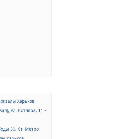
овокзалы Харьков
л), Ул. Котляра, 11 –
оды 30, Ст. Метро
алы Харьков