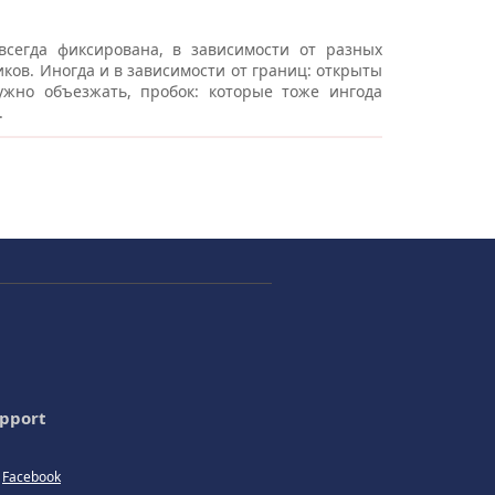
всегда фиксирована, в зависимости от разных
ков. Иногда и в зависимости от границ: открыты
жно объезжать, пробок: которые тоже ингода
.
pport
Facebook