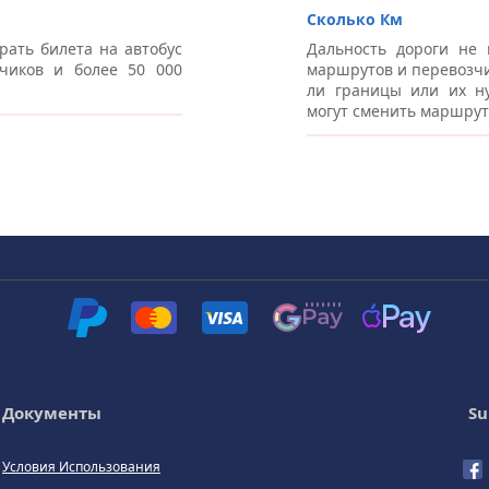
ы Мукачево
Сколько Км
рать билета на автобус
Дальность дороги не 
чиков и более 50 000
маршрутов и перевозчи
ли границы или их ну
могут сменить маршрут
Документы
Su
Условия Использования