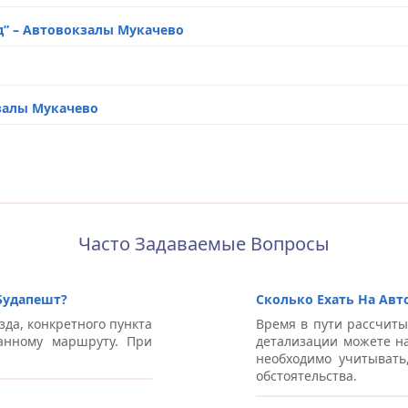
нд” – Автовокзалы Мукачево
кзалы Мукачево
чево
втовокзалы Мукачево
ы Мукачево
Часто Задаваемые Вопросы
Будапешт?
Сколько Ехать На Авт
втовокзалы Мукачево
зда, конкретного пункта
Время в пути рассчиты
анному маршруту. При
детализации можете на
 Автовокзалы Мукачево
необходимо учитывать
обстоятельства.
лы Мукачево