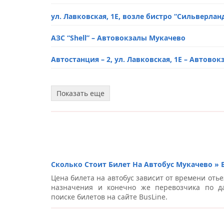
ул. Лавковская, 1Е, возле бистро “Сильверла
АЗС “Shell” – Автовокзалы Мукачево
Автостанция – 2, ул. Лавковская, 1Е – Автово
ул. Томаша Масарика, 19 – Автовокзалы Мука
Показать еще
ул. Даниила Галицкого, 100 (АЗС “МОТО”) – А
АЗС “UPG”, ул. Лавковская, 1-Ж – Автовокзал
АЗС “ОККО” – Автовокзалы Мукачево
Сколько Стоит Билет На Автобус Мукачево » 
Автовокзал, ул. Академика Павлова, 214 – А
Цена билета на автобус зависит от времени отье
назначения и конечно же перевозчика по д
Автовокзал, ул. Академика Павлова, 14/16 –
поиске билетов на сайте BusLine.
«Епіцентр», ул. Лавкивская, 1-Д – Автовокза